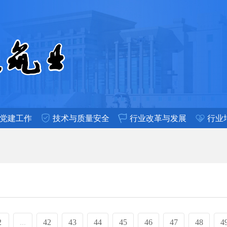
党建工作
技术与质量安全
行业改革与发展
行业
2
...
42
43
44
45
46
47
48
4