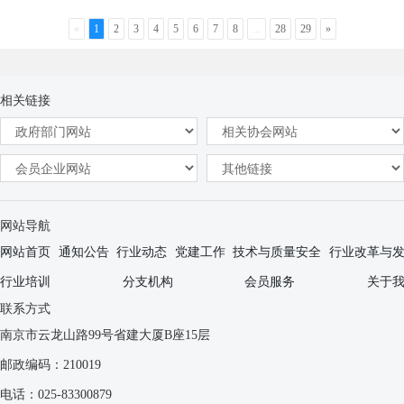
«
1
2
3
4
5
6
7
8
...
28
29
»
相关链接
网站导航
网站首页
通知公告
行业动态
党建工作
技术与质量安全
行业改革与
行业培训
分支机构
会员服务
关于
联系方式
南京市云龙山路99号省建大厦B座15层
邮政编码：210019
电话：025-83300879