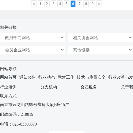
«
1
2
3
4
5
6
7
8
9
»
相关链接
网站导航
网站首页
通知公告
行业动态
党建工作
技术与质量安全
行业改革与
行业培训
分支机构
会员服务
关于
联系方式
南京市云龙山路99号省建大厦B座15层
邮政编码：210019
电话：025-83300879