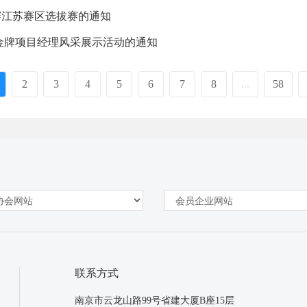
赛江苏赛区选拔赛的通知
程金牌项目经理风采展示活动的通知
2
3
4
5
6
7
8
...
58
联系方式
南京市云龙山路99号省建大厦B座15层